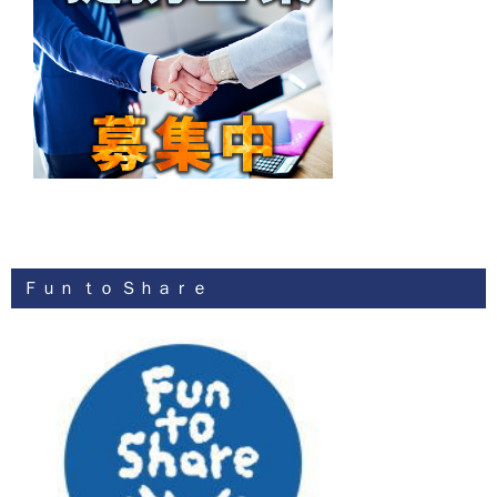
Ｆｕｎ ｔｏ Ｓｈａｒｅ