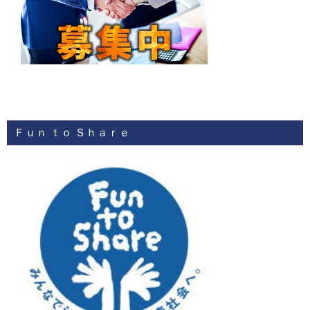
Ｆｕｎ ｔｏ Ｓｈａｒｅ