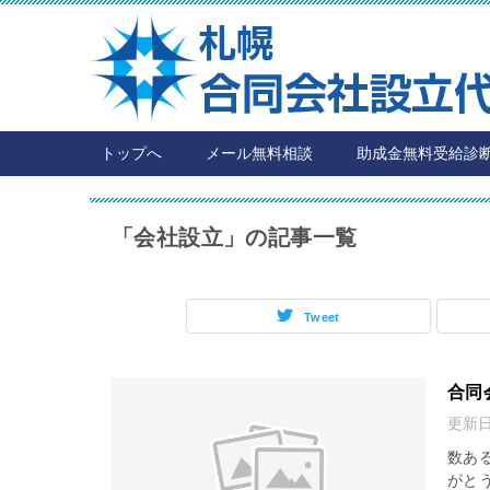
トップへ
メール無料相談
助成金無料受給診
「会社設立」の記事一覧
Tweet
合同
更新
数あ
がと