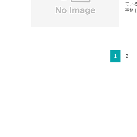
てい
事務 [
1
2