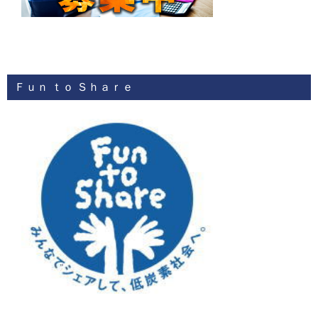
Ｆｕｎ ｔｏ Ｓｈａｒｅ