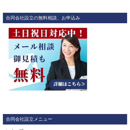
ナ
ビ
合同会社設立の無料相談、お申込み
ゲ
ー
シ
ョ
ン
合同会社設立メニュー