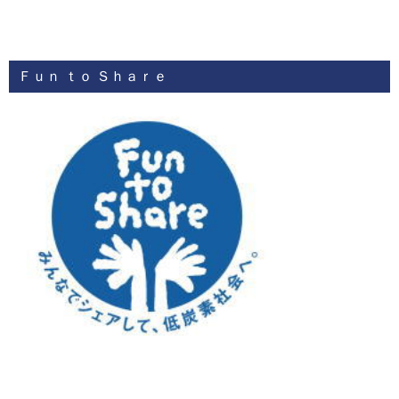
Ｆｕｎ ｔｏ Ｓｈａｒｅ